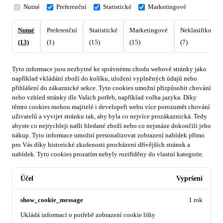
Nutné
Preferenční
Statistické
Marketingové
Nutné
Preferenční
Statistické
Marketingové
Neklasifikovan
(13)
(1)
(15)
(15)
(7)
Tyto informace jsou nezbytné ke správnému chodu webové stránky jako
například vkládání zboží do košíku, uložení vyplněných údajů nebo
přihlášení do zákaznické sekce.
Tyto cookies umožní přizpůsobit chování
nebo vzhled stránky dle Vašich potřeb, například volba jazyka.
Díky
těmto cookies mohou majitelé i developeři webu více porozumět chování
uživatelů a vyvijet stránku tak, aby byla co nejvíce prozákaznická. Tedy
abyste co nejrychleji našli hledané zboží nebo co nejsnáze dokončili jeho
nákup.
Tyto informace umožní personalizovat zobrazení nabídek přímo
pro Vás díky historické zkušenosti procházení dřívějších stránek a
nabídek.
Tyto cookies prozatím nebyly roztříděny do vlastní kategorie.
Účel
Vypršení
show_cookie_message
1 rok
Ukládá informaci o potřebě zobrazení cookie lišty