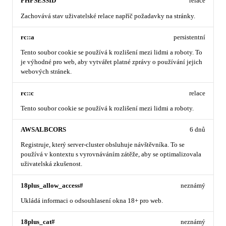
PHPSESSID
relace
Zachovává stav uživatelské relace napříč požadavky na stránky.
rc::a
persistentní
Tento soubor cookie se používá k rozlišení mezi lidmi a roboty. To
je výhodné pro web, aby vytvářet platné zprávy o používání jejich
webových stránek.
rc::c
relace
Tento soubor cookie se používá k rozlišení mezi lidmi a roboty.
AWSALBCORS
6 dnů
Registruje, který server-cluster obsluhuje návštěvníka. To se
používá v kontextu s vyrovnáváním zátěže, aby se optimalizovala
uživatelská zkušenost.
18plus_allow_access#
neznámý
Ukládá informaci o odsouhlasení okna 18+ pro web.
18plus_cat#
neznámý