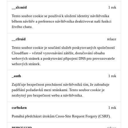
__zlcmid
1 rok
Tento soubor cookie se používá k uložení identity návštěvníka
během návštěv a preference návštěvníka deaktivovat naši funkci
živého chatu.
__cfruid
relace
Tento soubor cookie je součástí služeb poskytovaných společností
Cloudflare – včetně vyrovnávání zátěže, doručování obsahu
webových stránek a poskytování připojení DNS pro provozovatele
webových stránek.
_auth
1 rok
Zajišťuje bezpečnost procházení návštěvníků tím, že zabraňuje
padělání požadavků mezi stránkami. Tento soubor cookie je
nezbytný pro bezpečnost webu a návštěvníka.
csrftoken
1 rok
Pomáhá předcházet útokům Cross-Site Request Forgery (CSRF).