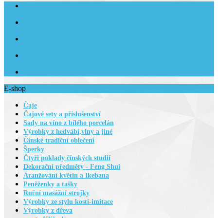
OBCHODNÍ PODMÍNKY
DOPRAVA A PLATBA
ZÁKAZNICKÉ CENTRUM
KONTAKTY
E-shop
Čaje
Čajové sety a příslušenství
Sady na víno z bílého porcelán
Výrobky z hedvábí,vlny a jiné
Čínské tradiční oblečení
Šperky
Čtyři poklady čínských studií
Dekorační předměty - Feng Shui
Aranžování květin a Ikebana
Peněženky a tašky
Ruční masážní strojky
Výrobky ze stylu kostí-imitace
Výrobky z dřeva