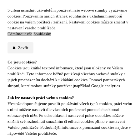
S cílem usnadnit uživatelům používat naše webové stránky využíváme
cookies. Používáním našich stránek souhlasíte s ukládáním souborů
cookie na vašem počítači / zařízení. Nastavení cookies můžete změnit v
nastavení vašeho prohlížeče.
Odmítnout vše
Souhlasím
Zavřít
Co jsou cookies?
Cookies jsou krátké textové informace, které jsou uloženy ve Vašem
prohlížeči. Tyto informace běžně používají všechny webové stránky a
jejich procházením dochází k ukládání cookies. Pomocí partnerských
skriptů, které mohou stránky používat (například Google analytics
Jak lze nastavit práci webu s cookies?
Přestože doporučujeme povolit používání všech typů cookies, práci webu
s nimi můžete nastavit dle vlastních preferencí pomocí checkboxů
zobrazených níže. Po odsouhlasení nastavení práce s cookies můžete
změnit své rozhodnutí smazáním či editací cookies přímo v nastavení
Vašeho prohlížeče. Podrobnější informace k promazání cookies najdete v
nápovědě Vašeho prohlížeče.