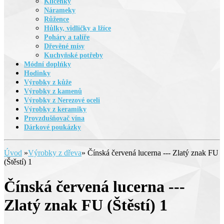
Klíčenky
Nárameky
Růžence
Hůlky, vidličky a lžíce
Poháry a talíře
Dřevěné mísy
Kuchyňské potřeby
Módní doplńky
Hodinky
Výrobky z kůže
Výrobky z kamenů
Výrobky z Nerezové oceli
Výrobky z keramiky
Provzdušňovač vína
Dárkové poukázky
Úvod
»
Výrobky z dřeva
»
Čínská červená lucerna --- Zlatý znak FU
(Štěstí) 1
Čínská červená lucerna ---
Zlatý znak FU (Štěstí) 1