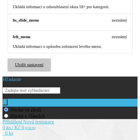
Ukládá informaci o odsouhlasení okna 18+ pro kategorii.
bs_slide_menu
neznámý
left_menu
neznámý
Ukládá informaci o způsobu zobrazení levého menu.
Uložit nastavení
Hľadanie
Hledat ve zboží
Hledat v článcích
Přihlášení
Nová registrace
0 ks / Kč 0
(0 EUR)
0 ks