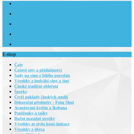
OBCHODNÍ PODMÍNKY
DOPRAVA A PLATBA
ZÁKAZNICKÉ CENTRUM
KONTAKTY
E-shop
Čaje
Čajové sety a příslušenství
Sady na víno z bílého porcelán
Výrobky z hedvábí,vlny a jiné
Čínské tradiční oblečení
Šperky
Čtyři poklady čínských studií
Dekorační předměty - Feng Shui
Aranžování květin a Ikebana
Peněženky a tašky
Ruční masážní strojky
Výrobky ze stylu kostí-imitace
Výrobky z dřeva