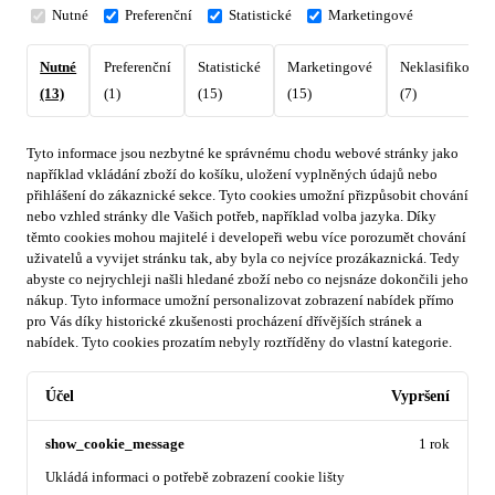
Nutné
Preferenční
Statistické
Marketingové
Nutné
Preferenční
Statistické
Marketingové
Neklasifikovan
(13)
(1)
(15)
(15)
(7)
Tyto informace jsou nezbytné ke správnému chodu webové stránky jako
například vkládání zboží do košíku, uložení vyplněných údajů nebo
přihlášení do zákaznické sekce.
Tyto cookies umožní přizpůsobit chování
nebo vzhled stránky dle Vašich potřeb, například volba jazyka.
Díky
těmto cookies mohou majitelé i developeři webu více porozumět chování
uživatelů a vyvijet stránku tak, aby byla co nejvíce prozákaznická. Tedy
abyste co nejrychleji našli hledané zboží nebo co nejsnáze dokončili jeho
nákup.
Tyto informace umožní personalizovat zobrazení nabídek přímo
pro Vás díky historické zkušenosti procházení dřívějších stránek a
nabídek.
Tyto cookies prozatím nebyly roztříděny do vlastní kategorie.
Účel
Vypršení
show_cookie_message
1 rok
Ukládá informaci o potřebě zobrazení cookie lišty