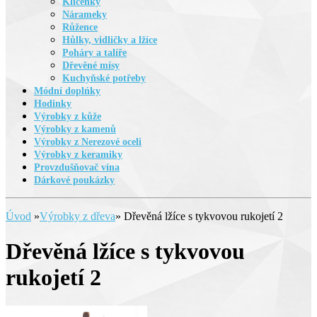
Klíčenky
Nárameky
Růžence
Hůlky, vidličky a lžíce
Poháry a talíře
Dřevěné mísy
Kuchyňské potřeby
Módní doplńky
Hodinky
Výrobky z kůže
Výrobky z kamenů
Výrobky z Nerezové oceli
Výrobky z keramiky
Provzdušňovač vína
Dárkové poukázky
Úvod
»
Výrobky z dřeva
»
Dřevěná lžíce s tykvovou rukojetí 2
Dřevěná lžíce s tykvovou
rukojetí 2