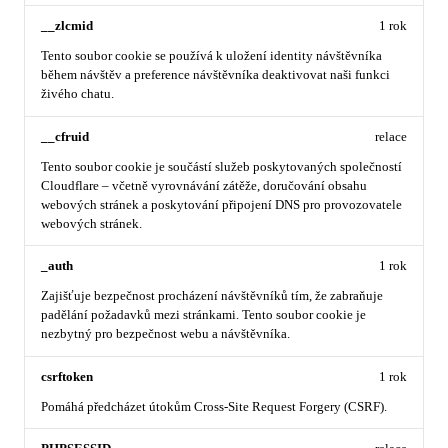
__zlcmid
1 rok
Tento soubor cookie se používá k uložení identity návštěvníka
během návštěv a preference návštěvníka deaktivovat naši funkci
živého chatu.
__cfruid
relace
Tento soubor cookie je součástí služeb poskytovaných společností
Cloudflare – včetně vyrovnávání zátěže, doručování obsahu
webových stránek a poskytování připojení DNS pro provozovatele
webových stránek.
_auth
1 rok
Zajišťuje bezpečnost procházení návštěvníků tím, že zabraňuje
padělání požadavků mezi stránkami. Tento soubor cookie je
nezbytný pro bezpečnost webu a návštěvníka.
csrftoken
1 rok
Pomáhá předcházet útokům Cross-Site Request Forgery (CSRF).