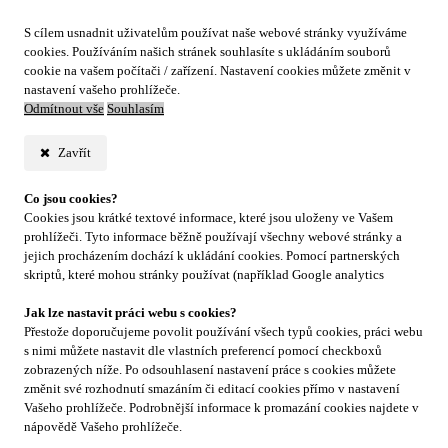
S cílem usnadnit uživatelům používat naše webové stránky využíváme
cookies. Používáním našich stránek souhlasíte s ukládáním souborů
cookie na vašem počítači / zařízení. Nastavení cookies můžete změnit v
nastavení vašeho prohlížeče.
Odmítnout vše
Souhlasím
Zavřít
Co jsou cookies?
Cookies jsou krátké textové informace, které jsou uloženy ve Vašem
prohlížeči. Tyto informace běžně používají všechny webové stránky a
jejich procházením dochází k ukládání cookies. Pomocí partnerských
skriptů, které mohou stránky používat (například Google analytics
Jak lze nastavit práci webu s cookies?
Přestože doporučujeme povolit používání všech typů cookies, práci webu
s nimi můžete nastavit dle vlastních preferencí pomocí checkboxů
zobrazených níže. Po odsouhlasení nastavení práce s cookies můžete
změnit své rozhodnutí smazáním či editací cookies přímo v nastavení
Vašeho prohlížeče. Podrobnější informace k promazání cookies najdete v
nápovědě Vašeho prohlížeče.