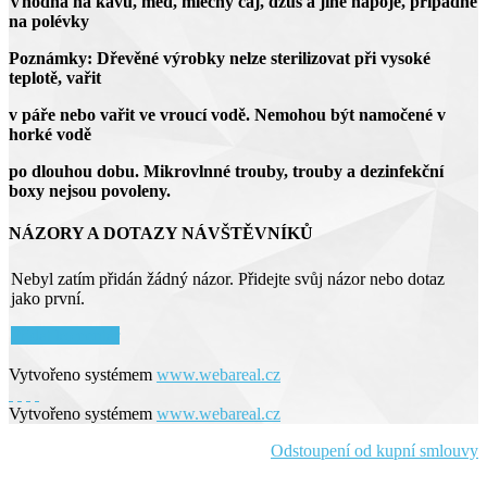
Vhodná na kávu, med, mléčný čaj, džus a jiné nápoje, případně
na polévky
Poznámky: Dřevěné výrobky nelze sterilizovat při vysoké
teplotě, vařit
v páře nebo vařit ve vroucí vodě. Nemohou být namočené v
horké vodě
po dlouhou dobu. Mikrovlnné trouby, trouby a dezinfekční
boxy nejsou povoleny.
NÁZORY A DOTAZY NÁVŠTĚVNÍKŮ
Nebyl zatím přidán žádný názor. Přidejte svůj názor nebo dotaz
jako první.
Přidat komentář
Vytvořeno systémem
www.webareal.cz
Vytvořeno systémem
www.webareal.cz
Odstoupení od kupní smlouvy