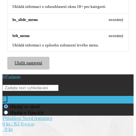
Ukládá informaci o odsouhlasení okna 18+ pro kategorii.
bs_slide_menu
neznámý
left_menu
neznámý
Ukládá informaci o způsobu zobrazení levého menu.
Uložit nastavení
Hľadanie
Hledat ve zboží
Hledat v článcích
Přihlášení
Nová registrace
0 ks / Kč 0
(0 EUR)
0 ks