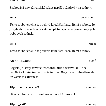
PHPSESSID
relace
Zachovává stav uživatelské relace napříč požadavky na stránky.
rc::a
persistentní
Tento soubor cookie se používá k rozlišení mezi lidmi a roboty. To
je výhodné pro web, aby vytvářet platné zprávy o používání jejich
webových stránek.
rc::c
relace
Tento soubor cookie se používá k rozlišení mezi lidmi a roboty.
AWSALBCORS
6 dnů
Registruje, který server-cluster obsluhuje návštěvníka. To se
používá v kontextu s vyrovnáváním zátěže, aby se optimalizovala
uživatelská zkušenost.
18plus_allow_access#
neznámý
Ukládá informaci o odsouhlasení okna 18+ pro web.
18plus_cat#
neznámý