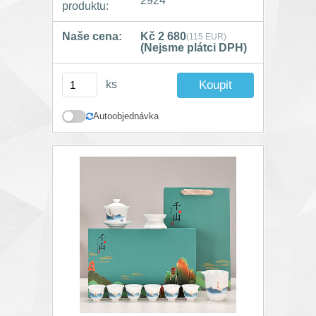
2924
produktu:
Naše cena:
Kč 2 680
(115 EUR)
(Nejsme plátci DPH)
ks
Autoobjednávka