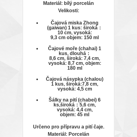
Materiál: bílý porcelán
Velikosti:
Čajová miska Zhong
(gaiwan) 1 kus: široká：
10 cm, vysoká:
9,3 cm objem: 150 ml
Čajové moře (chahai) 1
kus, dlouhá：
8,6 cm, široká: 7,4 cm,
vysoká: 8,7 cm, objem:
180 ml
Čajová násypka (chalou)
1 kus, široká:7,8 cm,
vysoká: 4,5 cm
Šálky na pití (chabei) 6
ks,široká：5,6 cm,
vysoká: 4,4 cm,
objem: 45 ml
Určeno pro přípravu a pití čaje.
Materiál: Porcelán