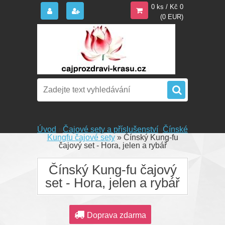
0 ks / Kč 0
(0 EUR)
Úvod
»
Čajové sety a příslušenství
»
Čínské
Kungfu čajové sety
»
Čínský Kung-fu
čajový set - Hora, jelen a rybář
Čínský Kung-fu čajový
set - Hora, jelen a rybář
Doprava zdarma