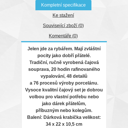
Kompletní specifikace
Ke stažení
Související zboží (0)
Komentáře (0)
Jelen jde za rybářem. Mají zvláštní
pocity jako dobří přátelé.
Tradiční, ručně vyrobená čajová
souprava, 20 hodin rafinovaného
vypalování, 48 detailů
a 76 procesů výroby porcelánu.
Vysoce kvalitní čajový set je dobrou
volbou pro vlastní potřebu nebo
jako dárek přátelům,
příbuzným nebo kolegům.
Balení: Dárková krabička velikost:
34 x 22 x 10,5 cm