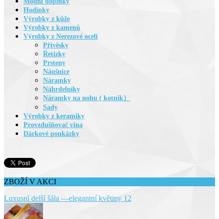
Módní doplńky
Hodinky
Výrobky z kůže
Výrobky z kamenů
Výrobky z Nerezové oceli
Přívěsky
Řetízky
Prsteny
Náušnice
Náramky
Náhrdelníky
Náramky na nohu ( kotník）
Sady
Výrobky z keramiky
Provzdušňovač vína
Dárkové poukázky
ZBOŽÍ V AKCI
Luxusní delší šála —elegantní květiny 12