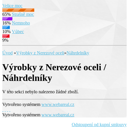
Velice moc
65%
Strašně moc
16%
Nemnoho
10%
Vůbec
9%
Úvod
»
Výrobky z Nerezové oceli
»
Náhrdelníky
Výrobky z Nerezové oceli /
Náhrdelníky
V této sekci nebylo nalezeno žádné zboží.
Vytvořeno systémem
www.webareal.cz
Vytvořeno systémem
www.webareal.cz
Odstoupení od kupní smlouvy