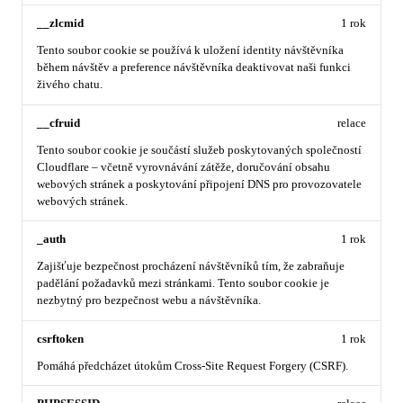
__zlcmid
1 rok
Tento soubor cookie se používá k uložení identity návštěvníka
během návštěv a preference návštěvníka deaktivovat naši funkci
živého chatu.
__cfruid
relace
Tento soubor cookie je součástí služeb poskytovaných společností
Cloudflare – včetně vyrovnávání zátěže, doručování obsahu
webových stránek a poskytování připojení DNS pro provozovatele
webových stránek.
_auth
1 rok
Zajišťuje bezpečnost procházení návštěvníků tím, že zabraňuje
padělání požadavků mezi stránkami. Tento soubor cookie je
nezbytný pro bezpečnost webu a návštěvníka.
csrftoken
1 rok
Pomáhá předcházet útokům Cross-Site Request Forgery (CSRF).