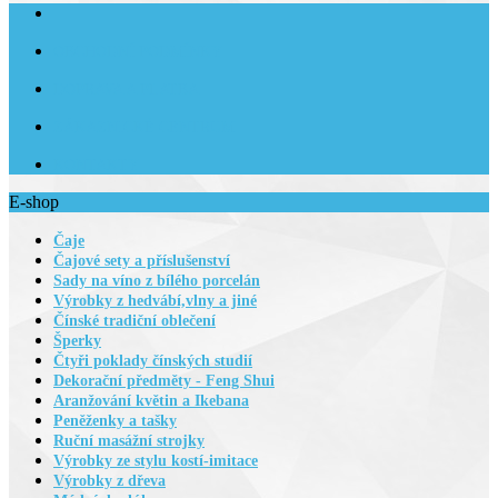
OBCHODNÍ PODMÍNKY
DOPRAVA A PLATBA
ZÁKAZNICKÉ CENTRUM
KONTAKTY
E-shop
Čaje
Čajové sety a příslušenství
Sady na víno z bílého porcelán
Výrobky z hedvábí,vlny a jiné
Čínské tradiční oblečení
Šperky
Čtyři poklady čínských studií
Dekorační předměty - Feng Shui
Aranžování květin a Ikebana
Peněženky a tašky
Ruční masážní strojky
Výrobky ze stylu kostí-imitace
Výrobky z dřeva