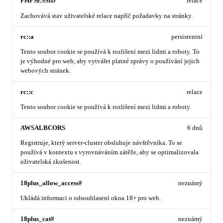
PHPSESSID
relace
Zachovává stav uživatelské relace napříč požadavky na stránky.
rc::a
persistentní
Tento soubor cookie se používá k rozlišení mezi lidmi a roboty. To
je výhodné pro web, aby vytvářet platné zprávy o používání jejich
webových stránek.
rc::c
relace
Tento soubor cookie se používá k rozlišení mezi lidmi a roboty.
AWSALBCORS
6 dnů
Registruje, který server-cluster obsluhuje návštěvníka. To se
používá v kontextu s vyrovnáváním zátěže, aby se optimalizovala
uživatelská zkušenost.
18plus_allow_access#
neznámý
Ukládá informaci o odsouhlasení okna 18+ pro web.
18plus_cat#
neznámý