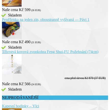
Naše cena
Kč 599
(26 EUR)
Skladem
Peněženka na jeden zip, oboustranně vyšívaná --- Pávi 1
Naše cena
Kč 490
(21 EUR)
Skladem
Třívrstvá kovová zvonkohra Feng Shui-FU Požehnání (74cm)
cena před slevou
Kč 870
(37 EUR)
Naše cena
Kč 566
(24 EUR)
Skladem
NEJPRODÁVANĚJŠÍ
Kapesní hodinky – Vlci