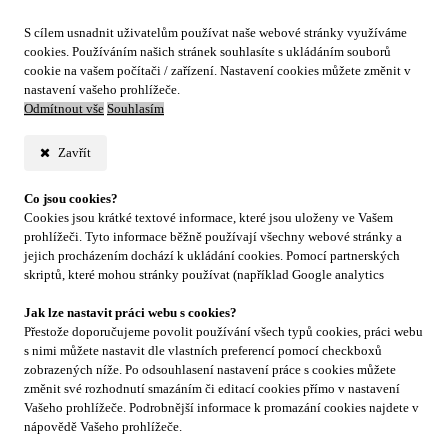
S cílem usnadnit uživatelům používat naše webové stránky využíváme
cookies. Používáním našich stránek souhlasíte s ukládáním souborů
cookie na vašem počítači / zařízení. Nastavení cookies můžete změnit v
nastavení vašeho prohlížeče.
Odmítnout vše
Souhlasím
Zavřít
Co jsou cookies?
Cookies jsou krátké textové informace, které jsou uloženy ve Vašem
prohlížeči. Tyto informace běžně používají všechny webové stránky a
jejich procházením dochází k ukládání cookies. Pomocí partnerských
skriptů, které mohou stránky používat (například Google analytics
Jak lze nastavit práci webu s cookies?
Přestože doporučujeme povolit používání všech typů cookies, práci webu
s nimi můžete nastavit dle vlastních preferencí pomocí checkboxů
zobrazených níže. Po odsouhlasení nastavení práce s cookies můžete
změnit své rozhodnutí smazáním či editací cookies přímo v nastavení
Vašeho prohlížeče. Podrobnější informace k promazání cookies najdete v
nápovědě Vašeho prohlížeče.