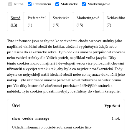
Nutné
Preferenční
Statistické
Marketingové
Nutné
Preferenční
Statistické
Marketingové
Neklasifikovan
(13)
(1)
(15)
(15)
(7)
Tyto informace jsou nezbytné ke správnému chodu webové stránky jako
například vkládání zboží do košíku, uložení vyplněných údajů nebo
přihlášení do zákaznické sekce.
Tyto cookies umožní přizpůsobit chování
nebo vzhled stránky dle Vašich potřeb, například volba jazyka.
Díky
těmto cookies mohou majitelé i developeři webu více porozumět chování
uživatelů a vyvijet stránku tak, aby byla co nejvíce prozákaznická. Tedy
abyste co nejrychleji našli hledané zboží nebo co nejsnáze dokončili jeho
nákup.
Tyto informace umožní personalizovat zobrazení nabídek přímo
pro Vás díky historické zkušenosti procházení dřívějších stránek a
nabídek.
Tyto cookies prozatím nebyly roztříděny do vlastní kategorie.
Účel
Vypršení
show_cookie_message
1 rok
Ukládá informaci o potřebě zobrazení cookie lišty