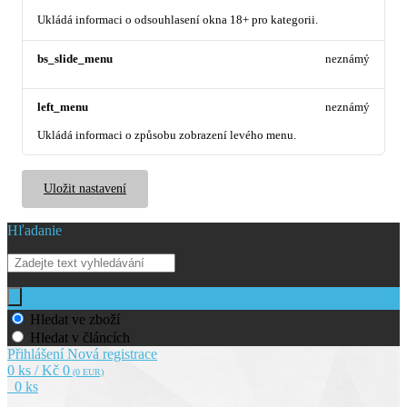
Ukládá informaci o odsouhlasení okna 18+ pro kategorii.
bs_slide_menu
neznámý
left_menu
neznámý
Ukládá informaci o způsobu zobrazení levého menu.
Uložit nastavení
Hľadanie
Hledat ve zboží
Hledat v článcích
Přihlášení
Nová registrace
0 ks / Kč 0
(0 EUR)
0 ks